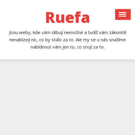
Skip
to
Ruefa
content
Jsou weby, kde vám slibují nemožné a tudíž vám zákonitě
nenabízejí nic, co by stálo za to. Ale my se u nás snažíme
nabídnout vám jen to, co stojí za to.