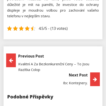
důležité je mít na paměti, že investice do ochrany
displeje je moudrou volbou pro zachování vašeho
telefonu v nejlepším stavu.
4.5/5 - (13 votes)
Previous Post
Navigace
Kvalitní A Za Bezkonkurenční Ceny – To Jsou
Pro
Razítka Colop
Next Post
Příspěvek
Ibc Kontejnery.
Podobné Příspěvky