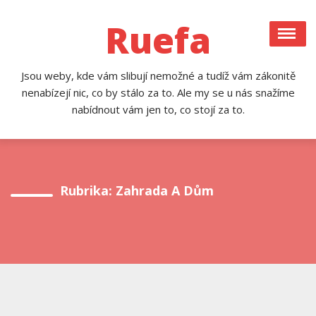
Skip
to
Ruefa
content
Jsou weby, kde vám slibují nemožné a tudíž vám zákonitě
nenabízejí nic, co by stálo za to. Ale my se u nás snažíme
nabídnout vám jen to, co stojí za to.
Rubrika:
Zahrada A Dům