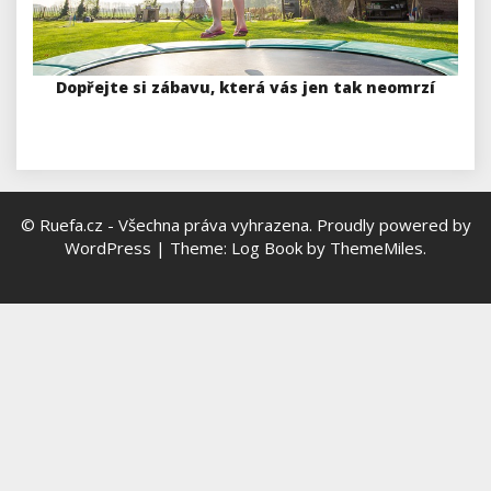
Dopřejte si zábavu, která vás jen tak neomrzí
© Ruefa.cz - Všechna práva vyhrazena.
Proudly powered by
WordPress
|
Theme: Log Book by
ThemeMiles
.