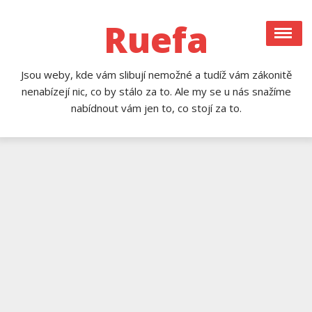
Skip
to
Ruefa
content
Jsou weby, kde vám slibují nemožné a tudíž vám zákonitě
nenabízejí nic, co by stálo za to. Ale my se u nás snažíme
nabídnout vám jen to, co stojí za to.