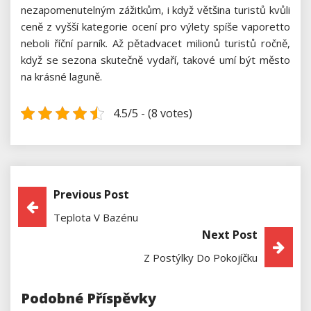
nezapomenutelným zážitkům, i když většina turistů kvůli
ceně z vyšší kategorie ocení pro výlety spíše vaporetto
neboli říční parník. Až pětadvacet milionů turistů ročně,
když se sezona skutečně vydaří, takové umí být město
na krásné laguně.
4.5/5 - (8 votes)
Previous Post
Navigace
Teplota V Bazénu
Pro
Next Post
Příspěvek
Z Postýlky Do Pokojíčku
Podobné Příspěvky