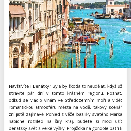
Navštívíte i
Benátky
? Byla by škoda to neudělat, když už
strávíte pár dní v tomto krásném regionu. Poznat,
odkud se vládlo vlnám ve Středozemním moři a vidět
romantickou atmosféru města na vodě, takový scénář
zní jistě zajímavě. Pohled z věže baziliky svatého Marka
nabídne rozhled na širý kraj, budete si moci užít
benátský svět z velké výšky. Projížďka na gondole patří k