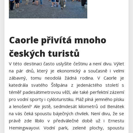
Caorle přivítá mnoho
českých turistů
V této destinaci často uslyšíte češtinu a není divu. Výlet
na pár dnů, který je ekonomický a současně i velmi
zábavný, tomu neodolá žádná rodina. V
Caorle
je
katedrála svatého Štěpána z jedenáctého století s
téměř padesátimetrovou věží, ale také perfektní zázemí
pro vodní sporty i cykloturistiku. Pláž plná jemného písku
a lenošení? Ale jistě, sedmdesát kilometrů od Benátek
na vás čeká spoustu báječných chvilek. Není divu, že se
právě zde líbilo v předválečné době už i Ernestu
Hemingwayovi. Vodní park, zelené plochy, spoustu