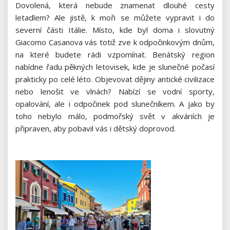
Dovolená, která nebude znamenat dlouhé cesty
letadlem? Ale jistě, k moři se můžete vypravit i do
severní části Itálie. Místo, kde byl doma i slovutný
Giacomo Casanova vás totiž zve k odpočinkovým dnům,
na které budete rádi vzpomínat. Benátský region
nabídne řadu pěkných letovisek, kde je slunečné počasí
prakticky po celé léto. Objevovat dějiny antické civilizace
nebo lenošit ve vlnách? Nabízí se vodní sporty,
opalování, ale i odpočinek pod slunečníkem. A jako by
toho nebylo málo, podmořský svět v akváriích je
připraven, aby pobavil vás i dětský doprovod.