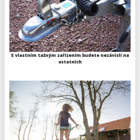
S vlastním tažným zařízením budete nezávislí na
ostatních