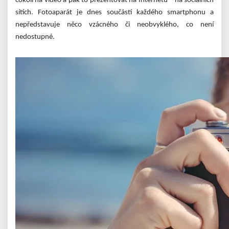
cokoli na video a pak to prezentovat na Internetu – na sociálních
sítích. Fotoaparát je dnes součástí každého smartphonu a
nepředstavuje něco vzácného či neobvyklého, co není
nedostupné.