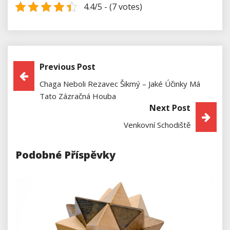
4.4/5 - (7 votes)
Previous Post
Navigace
Chaga Neboli Rezavec Šikmý – Jaké Účinky Má
Pro
Tato Zázračná Houba
Next Post
Příspěvek
Venkovní Schodiště
Podobné Příspěvky