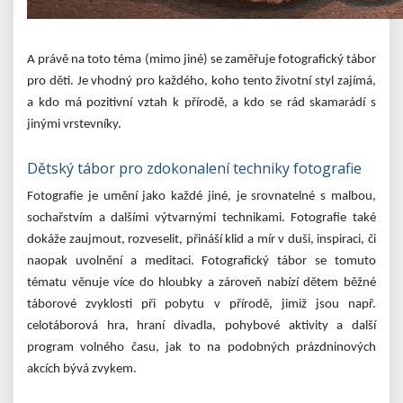
A právě na toto téma (mimo jiné) se zaměřuje
fotografický tábor
pro děti. Je vhodný pro každého, koho tento životní styl zajímá,
a kdo má pozitivní vztah k přírodě, a kdo se rád skamarádí s
jinými vrstevníky.
Dětský tábor pro zdokonalení techniky fotografie
Fotografie je umění jako každé jiné, je srovnatelné s malbou,
sochařstvím a dalšími výtvarnými technikami. Fotografie také
dokáže zaujmout, rozveselit, přináší klid a mír v duši, inspiraci, či
naopak uvolnění a meditaci. Fotografický tábor se tomuto
tématu věnuje více do hloubky a zároveň nabízí dětem běžné
táborové zvyklosti při pobytu v přírodě, jimiž jsou např.
celotáborová hra, hraní divadla, pohybové aktivity a další
program volného času, jak to na podobných prázdninových
akcích bývá zvykem.