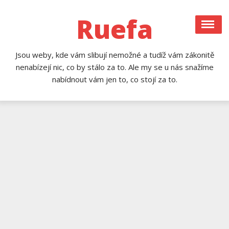
Skip
to
Ruefa
content
Jsou weby, kde vám slibují nemožné a tudíž vám zákonitě
nenabízejí nic, co by stálo za to. Ale my se u nás snažíme
nabídnout vám jen to, co stojí za to.