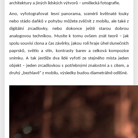
architektury a jiných lidských výtvorů – umělecká fotografie.
Ano, vyfotografovat lesní panorama, scenérii květnaté louky
nebo stádo daňků v pohybu můžete zvěčnit z mobilu, ale také z
digitální zrcadlovky, nebo dokonce ještě starou dobrou
analogovou technikou. Musíte k tomu ovšem znát teorii – jak
spolu souvisí clona a čas závěrky, jakou roli hraje úhel slunečních
paprsků, světlo a stín, kontrasty barev a celková kompozice
snímku. A tak jestliže dva lidé vyfotí ze stejného místa jeden
objekt – jeden zrcadlovkou s potřebnými znalostmi a s citem, a
druhý „bezhlavě“ z mobilu, výsledky budou diametrálně odlišné.