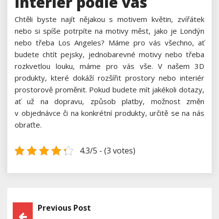
Interiér podle vás
Chtěli byste najít nějakou s motivem květin, zvířátek
nebo si spíše potrpíte na motivy měst, jako je Londýn
nebo třeba Los Angeles? Máme pro vás všechno, ať
budete chtít pejsky, jednobarevné motivy nebo třeba
rozkvetlou louku, máme pro vás vše. V našem 3D
produkty, které dokáží rozšířit prostory nebo interiér
prostorově proměnit. Pokud budete mít jakékoli dotazy,
ať už na dopravu, způsob platby, možnost změn
v objednávce či na konkrétní produkty, určitě se na nás
obraťte.
4.3/5 - (3 votes)
Previous Post
Navigace