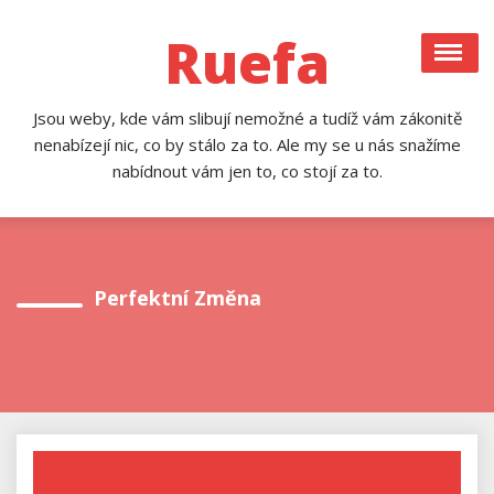
Skip
to
Ruefa
content
Jsou weby, kde vám slibují nemožné a tudíž vám zákonitě
nenabízejí nic, co by stálo za to. Ale my se u nás snažíme
nabídnout vám jen to, co stojí za to.
Perfektní Změna