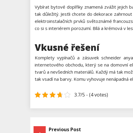
Vybírat bytové doplňky znamená zvážit jejich bare
tak důležitý. Jestli chcete do dekorace zahrnou
elektroinstalačních prvků světoznámé francouzs
co si s interiérem porozumí. Bílá a krémová v le
Vkusné řešení
Komplety vypínačů a zásuvek
schneider anya
internetového obchodu, který se na domovní ele
tvarů a nevšedních materiálů. Každý má tak možno
tak vsadí na barvy. Komu vyhovuje nenápadná el
3.7/5 - (4 votes)
Previous Post
Navigace