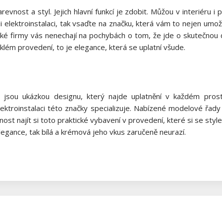
vnost a styl. Jejich hlavní funkcí je zdobit. Můžou v interiéru i 
t i elektroinstalaci, tak vsaďte na značku, která vám to nejen u
ké firmy vás nenechají na pochybách o tom, že jde o skutečnou 
sklém provedení, to je elegance, která se uplatní všude.
jsou ukázkou designu, který najde uplatnění v každém pros
ktroinstalaci této značky specializuje. Nabízené modelové řady
st najít si toto praktické vybavení v provedení, které si se sty
egance, tak bílá a krémová jeho vkus zaručeně neurazí.