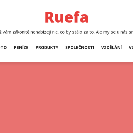
Ruefa
 vám zákonitě nenabízejí nic, co by stálo za to. Ale my se u nás sn
TO
PENÍZE
PRODUKTY
SPOLEČNOSTI
VZDĚLÁNÍ
V