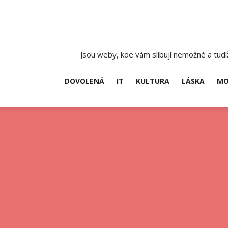
Skip
to
content
Jsou weby, kde vám slibují nemožné a tudíž
DOVOLENÁ
IT
KULTURA
LÁSKA
MO