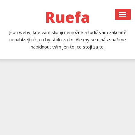
Skip
to
Ruefa
content
Jsou weby, kde vám slibují nemožné a tudíž vám zákonitě
nenabízejí nic, co by stálo za to. Ale my se u nás snažíme
nabídnout vám jen to, co stojí za to.