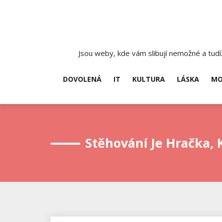
Skip
to
content
Jsou weby, kde vám slibují nemožné a tudíž
DOVOLENÁ
IT
KULTURA
LÁSKA
MO
Stěhování Je Hračka, K