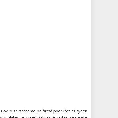
e. Pokud se začneme po firmě poohlížet až týden
 poplatek. Jedno je však jasné, pokud se chcete