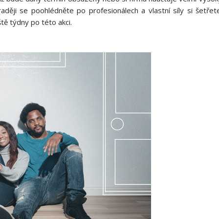
ději se poohlédněte po profesionálech a vlastní síly si šetř
ště týdny po této akci.