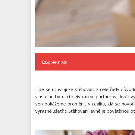
Společnosti
Lidé se uchylují ke stěhování z celé řady důvo
vlastního bytu, či k životnímu partnerovi, kvůl
sen dokážeme proměnit v realitu, dá se hovoř
výrazně ušetřit. Stěhování levně je povětšinou ot