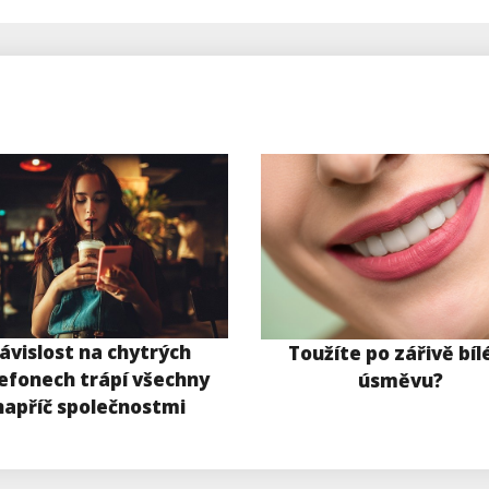
ávislost na chytrých
Toužíte po zářivě bí
efonech trápí všechny
úsměvu?
napříč společnostmi