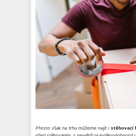
Přesto však na trhu můžeme najít i
stěhovací 
před stěhováním, s největší pravděpodobností u