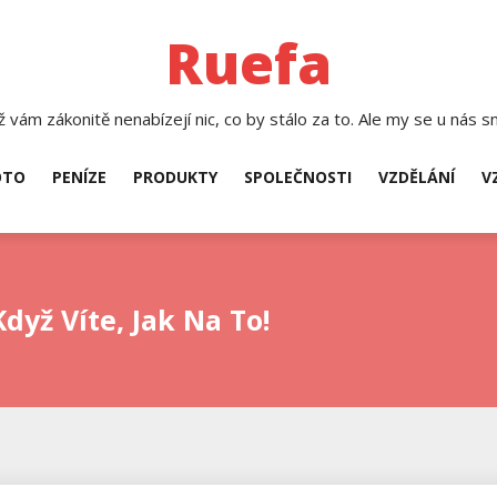
Ruefa
 vám zákonitě nenabízejí nic, co by stálo za to. Ale my se u nás sn
TO
PENÍZE
PRODUKTY
SPOLEČNOSTI
VZDĚLÁNÍ
V
dyž Víte, Jak Na To!