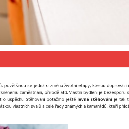
dů, povětšinou se jedná o změnu životní etapy, kterou doprovází 
i vysněnému zaměstnání, přírodě atd. Vlastní bydlení je bezespor
it o úspěchu. Stěhování potažmo ještě
levné stěhování
je tak 
ázkou vlastních svalů a celé řady známých a kamarádů, kteří přiloží