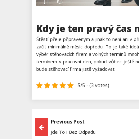
Kdy je ten pravý čas 
Štěstí přeje připraveným a jinak to není ani v 
začít minimálně měsíc dopředu. To je také ide
výběr stěhovacích firem a volných termínů mnoh
termínem v pracovní den, pokud vůbec ještě ně
bude stěhovací firma jistě vyžadovat.
5/5 - (3 votes)
Previous Post
Navigace
Jde To I Bez Odpadu
Pro