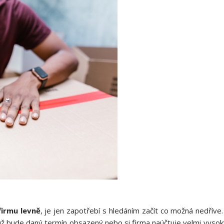
firmu levně
, je jen zapotřebí s hledáním začít co možná nedřív
ž bude daný termín obsazený nebo si firma naúčtuje velmi vysoký