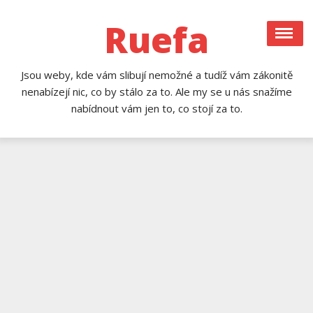
Skip
to
Ruefa
content
Jsou weby, kde vám slibují nemožné a tudíž vám zákonitě
nenabízejí nic, co by stálo za to. Ale my se u nás snažíme
nabídnout vám jen to, co stojí za to.