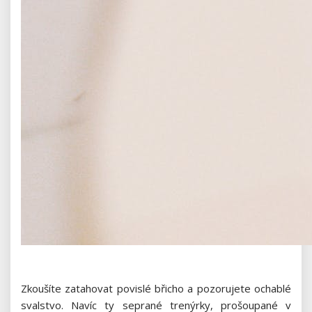
Zkoušíte zatahovat povislé břicho a pozorujete ochablé
svalstvo. Navíc ty seprané trenýrky, prošoupané v