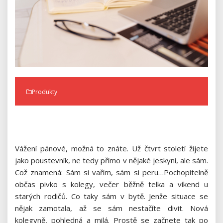
Produkty
Vážení pánové, možná to znáte. Už čtvrt století žijete
jako poustevník, ne tedy přímo v nějaké jeskyni, ale sám.
Což znamená: Sám si vařím, sám si peru…Pochopitelně
občas pivko s kolegy, večer běžně telka a víkend u
starých rodičů. Co taky sám v bytě. Jenže situace se
nějak zamotala, až se sám nestačíte divit. Nová
kolegyně, pohledná a milá. Prostě se začnete tak po