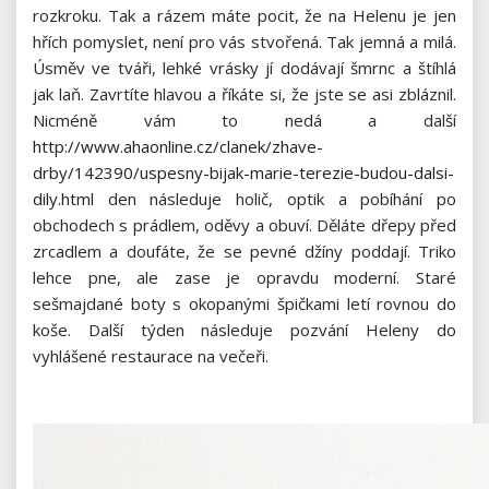
rozkroku. Tak a rázem máte pocit, že na Helenu je jen
hřích pomyslet, není pro vás stvořená. Tak jemná a milá.
Úsměv ve tváři, lehké vrásky jí dodávají šmrnc a štíhlá
jak laň.
Zavrtíte hlavou a říkáte si, že jste se asi zbláznil.
Nicméně vám to nedá a další
http://www.ahaonline.cz/clanek/zhave-
drby/142390/uspesny-bijak-marie-terezie-budou-dalsi-
dily.html
den následuje holič, optik a pobíhání po
obchodech s prádlem, oděvy a obuví. Děláte dřepy před
zrcadlem a doufáte, že se pevné džíny poddají. Triko
lehce pne, ale zase je opravdu moderní. Staré
sešmajdané boty s okopanými špičkami letí rovnou do
koše. Další týden následuje pozvání Heleny do
vyhlášené restaurace na večeři.