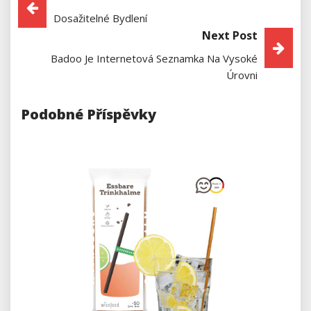
Navigace
Dosažitelné Bydlení
Pro
Next Post
Příspěvek
Badoo Je Internetová Seznamka Na Vysoké
Úrovni
Podobné Příspěvky