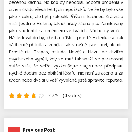
pečenou kachnu. No kdo by neodolal. Sobota proběhla v
divém úklidu všech letitých nepořádků. Ne že by bylo vše
jako z cukru, ale byt prokoukl.
Přišla i s kachnou. Krásná a
milá. Jestli ne Helena, tak už nikdy žádná jiná. Zamilovaný
jako studentík s ruměncem ve tvářích. Nádherný večer.
Následoval druhý, třetí a přišlo… prostě Helenka se tak
nádherně přitulila a voněla, tak strašně jste chtěl, ale nic.
Prostě nic. Trapas, ostuda.
Nevěšte hlavu. Ve chvílích
psychického vypětí, kdy se muž tak snaží, se paradoxně
může stát, že selže. Vyzkoušejte
Viagru bez předpisu
.
Rychlé dodání bez obíhání lékařů. Nic není ztraceno a za
týden nebo dva si u vaší vyvolené jistě spravíte reputaci.
3.7/5 - (4 votes)
Previous Post