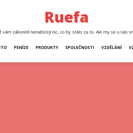
Ruefa
 vám zákonitě nenabízejí nic, co by stálo za to. Ale my se u nás sn
TO
PENÍZE
PRODUKTY
SPOLEČNOSTI
VZDĚLÁNÍ
V