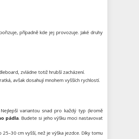
pořizuje, případně kde jej provozuje. Jaké druhy
leboard, zvládne totiž hrubší zacházení.
vratká, avšak dosahují mnohem vyšších rychlostí.
Nejlepší variantou snad pro každý typ (kromě
ho pádla
. Budete si jeho výšku moci nastavovat
 o 25–30 cm vyšší, než je výška jezdce. Díky tomu