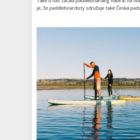
Také u nás začala paddleboarding nabírat na ob
je, že paddleboardisty sdružuje také Česká padd