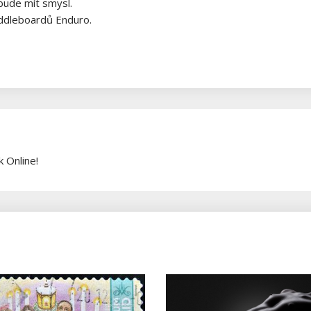
 bude mít smysl.
ddleboardů Enduro.
 Online!