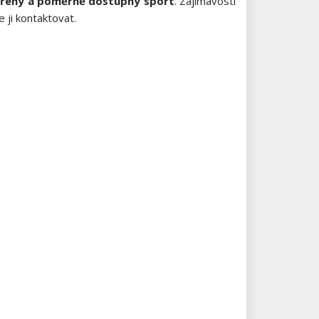
ířený a poměrně dostupný sport
. Zajímavostí
 ji kontaktovat.