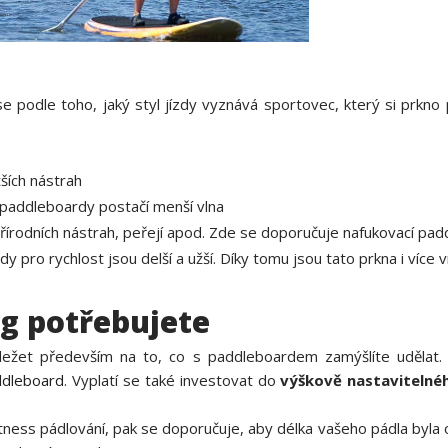
se podle toho, jaký styl jízdy vyznává sportovec, který si prkno 
ších nástrah
o paddleboardy postačí menší vlna
írodních nástrah, peřejí apod. Zde se doporučuje nafukovací padd
y pro rychlost jsou delší a užší. Díky tomu jsou tato prkna i více 
g potřebujete
ležet především na to, co s paddleboardem zamýšlíte udělat. 
ddleboard
. Vyplatí se také investovat do
výškově nastavitelné
fitness pádlování, pak se doporučuje, aby délka vašeho pádla byla