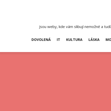
Skip
to
content
Jsou weby, kde vám slibují nemožné a tudíž
DOVOLENÁ
IT
KULTURA
LÁSKA
MO