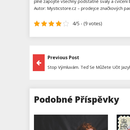
plně zapojíte všechny podstatné svaly a cvičení
Autor:
Mysticstore.cz
– prodejce značkových pa
4/5 - (9 votes)
Previous Post
Navigace
Stop Výmluvám. Teď Se Můžete Učit Jazyk
Pro
Příspěvek
Podobné Příspěvky