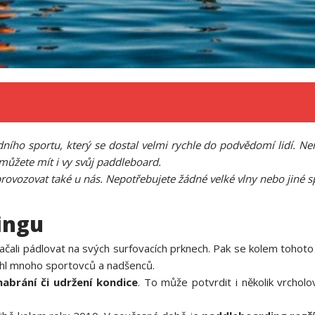
o sportu, který se dostal velmi rychle do podvědomí lidí. Nen
 můžete mít i vy svůj paddleboard.
provozovat také u nás. Nepotřebujete žádné velké vlny nebo jiné 
ingu
 začali pádlovat na svých surfovacích prknech. Pak se kolem tohot
rhl mnoho sportovců a nadšenců.
nabrání či udržení kondice
. To může potvrdit i několik vrcholo