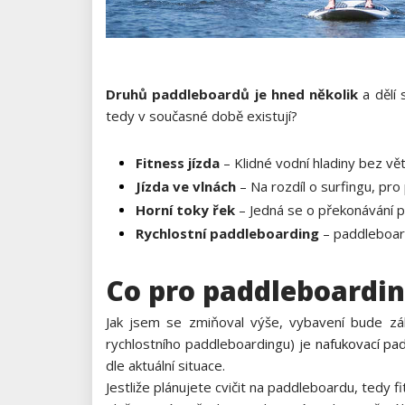
Druhů paddleboardů je hned několik
a dělí 
tedy v současné době existují?
Fitness jízda
– Klidné vodní hladiny bez vět
Jízda ve vlnách
– Na rozdíl o surfingu, pr
Horní toky řek
– Jedná se o překonávání př
Rychlostní paddleboarding
– paddleboard
Co pro paddleboardin
Jak jsem se zmiňoval výše, vybavení bude zá
rychlostního paddleboardingu) je
nafukovací pa
dle aktuální situace.
Jestliže plánujete cvičit na paddleboardu, tedy 