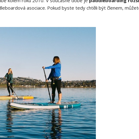
libě kolem roku 2010. V současné době je
paddleboarding rozš
leboardová asociace. Pokud byste tedy chtěli být členem, můžete