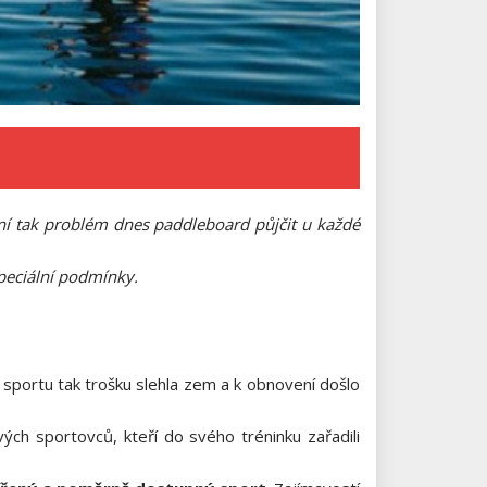
í tak problém dnes paddleboard půjčit u každé
speciální podmínky.
o sportu tak trošku slehla zem a k obnovení došlo
vých sportovců, kteří do svého tréninku zařadili