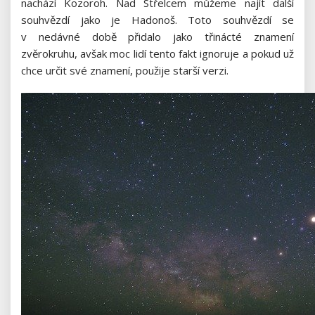
nachází Kozoroh. Nad Střelcem můžeme najít další
souhvězdí jako je Hadonoš. Toto souhvězdí se
v nedávné době přidalo jako třinácté znamení
zvěrokruhu, avšak moc lidí tento fakt ignoruje a pokud už
chce určit své znamení, použije starší verzi.