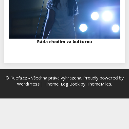
Ráda chodím za kulturou
© Ruefa.cz - Všechna práva vyhrazena.
Proudly powered by
WordPress
|
Theme: Log Book by
ThemeMiles
.