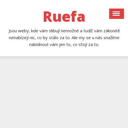
Skip
to
Ruefa
content
Jsou weby, kde vám slibují nemožné a tudíž vám zákonitě
nenabízejí nic, co by stálo za to. Ale my se u nás snažíme
nabídnout vám jen to, co stojí za to.