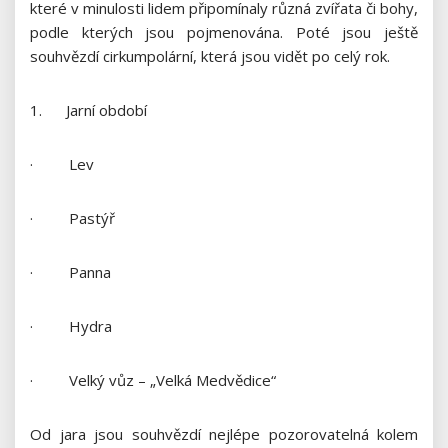
které v minulosti lidem připomínaly různá zvířata či bohy,
podle kterých jsou pojmenována. Poté jsou ještě
souhvězdí cirkumpolární, která jsou vidět po celý rok.
1. Jarní období
· Lev
· Pastýř
· Panna
· Hydra
· Velký vůz – „Velká Medvědice“
Od jara jsou souhvězdí nejlépe pozorovatelná kolem