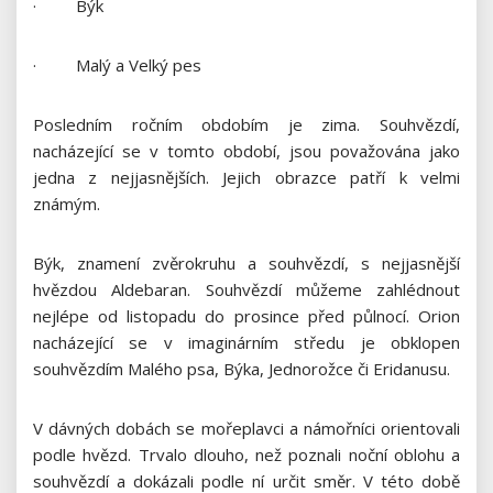
· Býk
· Malý a Velký pes
Posledním ročním obdobím je zima. Souhvězdí,
nacházející se v tomto období, jsou považována jako
jedna z nejjasnějších. Jejich obrazce patří k velmi
známým.
Býk, znamení zvěrokruhu a souhvězdí, s nejjasnější
hvězdou Aldebaran. Souhvězdí můžeme zahlédnout
nejlépe od listopadu do prosince před půlnocí. Orion
nacházející se v imaginárním středu je obklopen
souhvězdím Malého psa, Býka, Jednorožce či Eridanusu.
V dávných dobách se mořeplavci a námořníci orientovali
podle hvězd. Trvalo dlouho, než poznali noční oblohu a
souhvězdí a dokázali podle ní určit směr. V této době