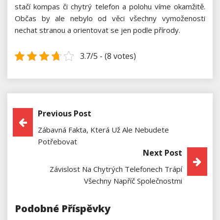
stačí kompas či chytrý telefon a polohu víme okamžitě.
Občas by ale nebylo od věci všechny vymoženosti
nechat stranou a orientovat se jen podle přírody.
3.7/5 - (8 votes)
Previous Post
Navigace
Zábavná Fakta, Která Už Ale Nebudete
Pro
Potřebovat
Next Post
Příspěvek
Závislost Na Chytrých Telefonech Trápí
Všechny Napříč Společnostmi
Podobné Příspěvky