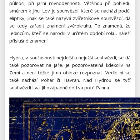
půlnoci, při jarní rovnodennosti. Většinou při pohledu
směrem k jihu. Lev je souhvězdí, které se nachází podél
eliptiky, jinak se také nazývá zvířetníkové souhvězdí, dá
se tedy zařadit znamení zvěrokruhu. To znamená, že
jedincům, kteří se narodili v určitém období roku, náleží
příslušné znamení.
Hydra, v současnosti nejdelší a nejužší souhvězdí, se dá
také pozorovat na jaře. Je pozorovatelná kdekoliv na
Zemi a není těžké ji na obloze rozpoznat. Vedle ní se
také nachází Pohár či Havran. Nad Hydrou se tyčí
souhvězdí Lva. Jihozápadně od Lva poté Panna.