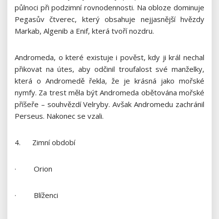
půlnoci při podzimní rovnodennosti. Na obloze dominuje
Pegasův čtverec, který obsahuje nejjasnější hvězdy
Markab, Algenib a Enif, která tvoří nozdru.
Andromeda, o které existuje i pověst, kdy ji král nechal
přikovat na útes, aby odčinil troufalost své manželky,
která o Andromedě řekla, že je krásná jako mořské
nymfy. Za trest měla být Andromeda obětována mořské
příšeře – souhvězdí Velryby. Avšak Andromedu zachránil
Perseus. Nakonec se vzali.
4. Zimní období
· Orion
· Blíženci