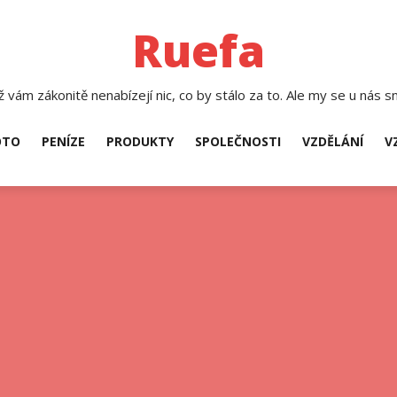
Ruefa
 vám zákonitě nenabízejí nic, co by stálo za to. Ale my se u nás sn
TO
PENÍZE
PRODUKTY
SPOLEČNOSTI
VZDĚLÁNÍ
V