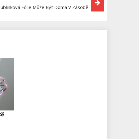
ublinková Fólie Může Být Doma V Zásobě
tě