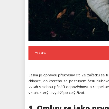
Láska
Láska je opravdu překrásný cit. Ze začátku se t
chlapce, do kterého se postupem času hluboko 
Vztah s sebou přináší odpovědnost a respektová
vztah, který ti vydrží po celý život.
1. Omluv se jako prvn