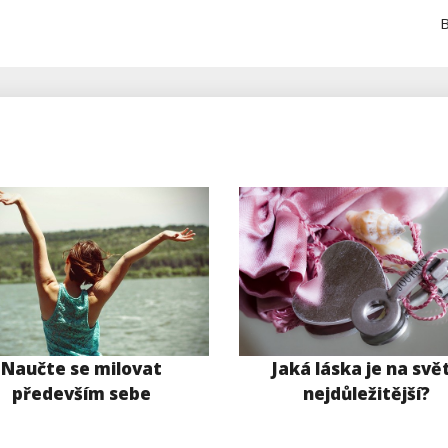
B
Naučte se milovat
Jaká láska je na svě
především sebe
nejdůležitější?