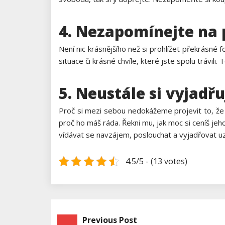
4. Nezapomínejte na
Není nic krásnějšího než si prohlížet překrásné f
situace či krásné chvíle, které jste spolu trávil
5. Neustále si vyjadř
Proč si mezi sebou nedokážeme projevit to, že se
proč ho máš ráda. Řekni mu, jak moc si ceníš jeh
vídávat se navzájem, poslouchat a vyjadřovat uz
4.5/5 - (13 votes)
Previous Post