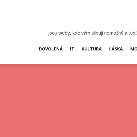
Skip
to
content
Jsou weby, kde vám slibují nemožné a tudíž
DOVOLENÁ
IT
KULTURA
LÁSKA
MO