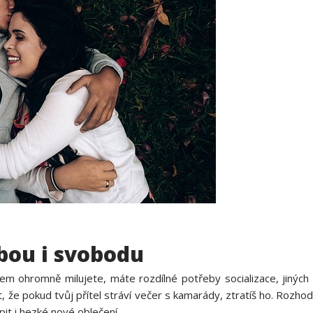
ebou i svobodu
jem ohromně milujete, máte rozdílné potřeby socializace, jiných
 že pokud tvůj přítel stráví večer s kamarády, ztratíš ho. Rozho
pit i hezké
nové oblečení
.