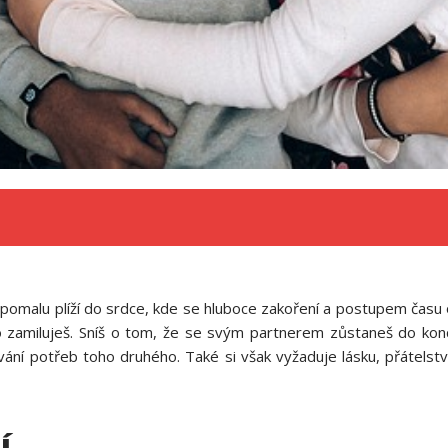
i pomalu plíží do srdce, kde se hluboce zakoření a postupem času
zamiluješ. Sníš o tom, že se svým partnerem zůstaneš do konce 
ní potřeb toho druhého. Také si však vyžaduje lásku, přátelstv
í