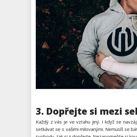
3. Dopřejte si mezi s
Každý z vás je ve vztahu jiný. I když se navzá
setkávat se s vašimi milovanými. Nemusíš se bát,
svobodu, tak si ji dopřejte. Nezapomeňte si kou