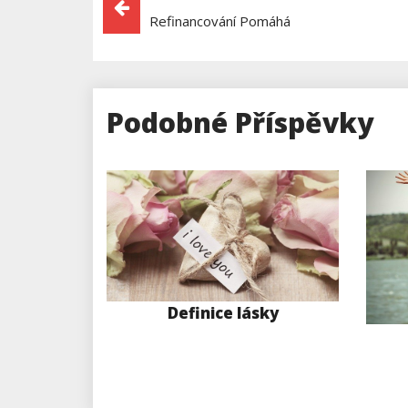
Navigace
Refinancování Pomáhá
Pro
Příspěvek
Podobné Příspěvky
Definice lásky