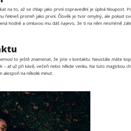
t na to, až se chlap jako první ospravedlní je úplná hloupost. Po
 mu řekneš promiň jako první. Člověk je tvor omylný, ale pokud s
amená hodně a omluvou mu dáš najevo, že ti na něm nesmírně zál
aktu
nemusí to ještě znamenat, že jste v kontaktu. Neustále máte kopu
 – ať už při kávě, večeři nebo někde venku. Na tuto magickou chv
n alespoň na několik minut.