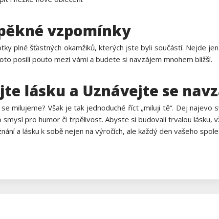
 pěkné vzpomínky
otky plné šťastných okamžiků, kterých jste byli součástí. Nejde jen
i. Toto posílí pouto mezi vámi a budete si navzájem mnohem bližší.
ujte lásku a Uznávejte se nav
 milujeme? Však je tak jednoduché říct „miluji tě“. Dej najevo s
o smysl pro humor či trpělivost. Abyste si budovali trvalou lásku,
nání a lásku k sobě nejen na výročích, ale každý den vašeho spole